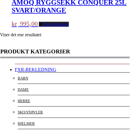
AMOQ RYGGSEKK CONQUER 25L
SVART/ORANGE
kr
995,00
Velg alternativ
Viser det ene resultatet
PRODUKT KATEGORIER
FXR-BEKLEDNING
BARN
DAME
HERRE
SKO/STØVLER
HJELMER