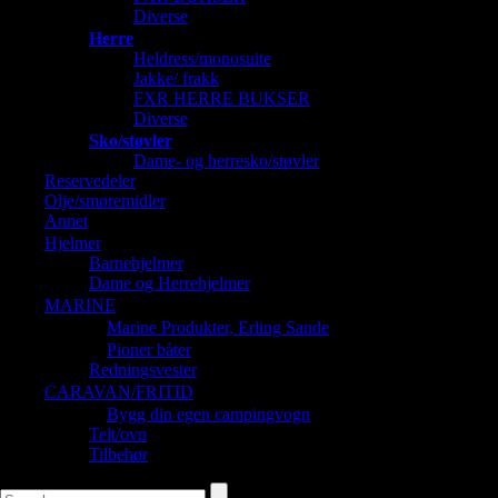
Diverse
Herre
Heldress/monosuite
Jakke/ frakk
FXR HERRE BUKSER
Diverse
Sko/støvler
Dame- og herresko/støvler
Reservedeler
Olje/smøremidler
Annet
Hjelmer
Barnehjelmer
Dame og Herrehjelmer
MARINE
Marine Produkter, Erling Sande
Pioner båter
Redningsvester
CARAVAN/FRITID
Bygg din egen campingvogn
Telt/ovn
Tilbehør