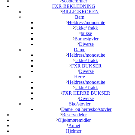
Scooterbriller
FXR-BEKLEDNING
BILLIGKROKEN
Barn
Heldress/monosuite
Jakke/ frakk
bukse
Barnestøvler
Diverse
Dame
Heldress/monosuite
Jakke/ frakk
FXR BUKSER
Diverse
Herre
Heldress/monosuite
Jakke/ frakk
FXR HERRE BUKSER
Diverse
Sko/støvler
Dame- og herresko/støvler
Reservedeler
Olje/smøremidler
Annet
Hjelmer