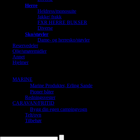
Herre
Heldress/monosuite
Jakke/ frakk
FXR HERRE BUKSER
Diverse
Sko/støvler
Dame- og herresko/støvler
Reservedeler
Olje/smøremidler
Annet
Hjelmer
Barnehjelmer
Dame og Herrehjelmer
MARINE
Marine Produkter, Erling Sande
Pioner båter
Redningsvester
CARAVAN/FRITID
Bygg din egen campingvogn
Telt/ovn
Tilbehør