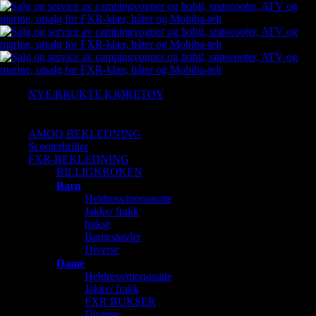
NYE/BRUKTE KJØRETØY
Ny Arctic cat
Gressklipper
AMOQ BEKLEDNING
Scooterbriller
FXR-BEKLEDNING
BILLIGKROKEN
Barn
Heldress/monosuite
Jakke/ frakk
bukse
Barnestøvler
Diverse
Dame
Heldress/monosuite
Jakke/ frakk
FXR BUKSER
Diverse