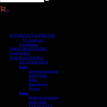
0
Handlekurv
NYE/BRUKTE KJØRETØY
Ny Arctic cat
Gressklipper
AMOQ BEKLEDNING
Scooterbriller
FXR-BEKLEDNING
BILLIGKROKEN
Barn
Heldress/monosuite
Jakke/ frakk
bukse
Barnestøvler
Diverse
Dame
Heldress/monosuite
Jakke/ frakk
FXR BUKSER