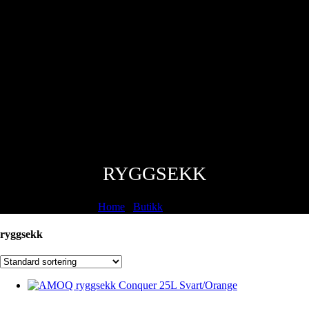
RYGGSEKK
Home
/
Butikk
/
ryggsekk
ryggsekk