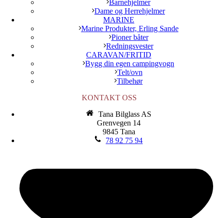
Barnehjelmer
Dame og Herrehjelmer
MARINE
Marine Produkter, Erling Sande
Pioner båter
Redningsvester
CARAVAN/FRITID
Bygg din egen campingvogn
Telt/ovn
Tilbehør
KONTAKT OSS
Tana Bilglass AS
Grenvegen 14
9845 Tana
78 92 75 94