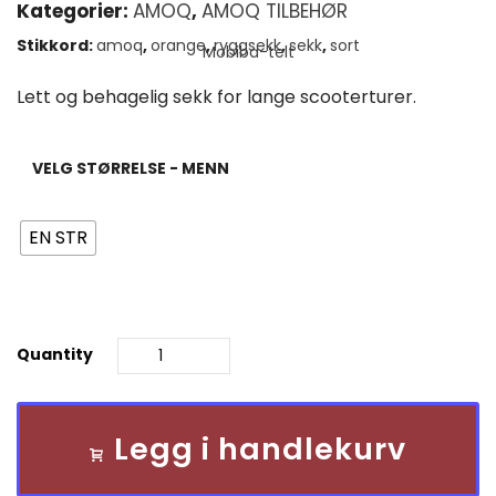
Kategorier:
AMOQ
,
AMOQ TILBEHØR
Stikkord:
amoq
,
orange
,
ryggsekk
,
sekk
,
sort
Lett og behagelig sekk for lange scooterturer.
VELG STØRRELSE - MENN
EN STR
Quantity
Legg i handlekurv