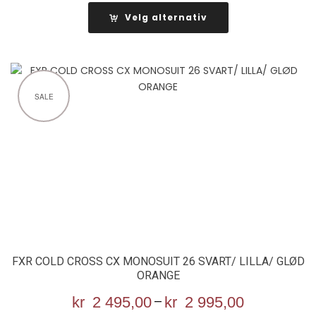
var:
er:
Velg alternativ
kr 5
kr 3
699,00.
995,00.
SALE
FXR COLD CROSS CX MONOSUIT 26 SVART/ LILLA/ GLØD
ORANGE
kr
2 495,00
–
kr
2 995,00
Prisområd