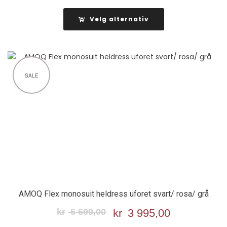
Velg alternativ
SALE
AMOQ Flex monosuit heldress uforet svart/ rosa/ grå
kr
5 699,00
Opprinnelig
kr
3 995,00
Nåværend
pris
pris