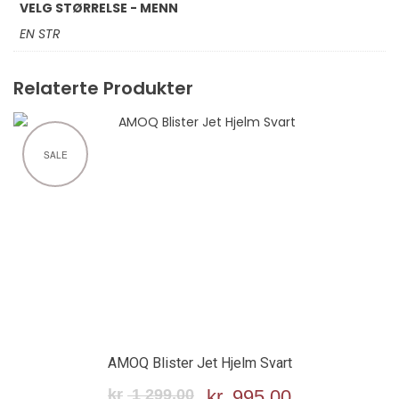
VELG STØRRELSE - MENN
EN STR
Relaterte Produkter
SALE
AMOQ Blister Jet Hjelm Svart
kr
1 299,00
Opprinnelig
kr
995,00
Nåværende