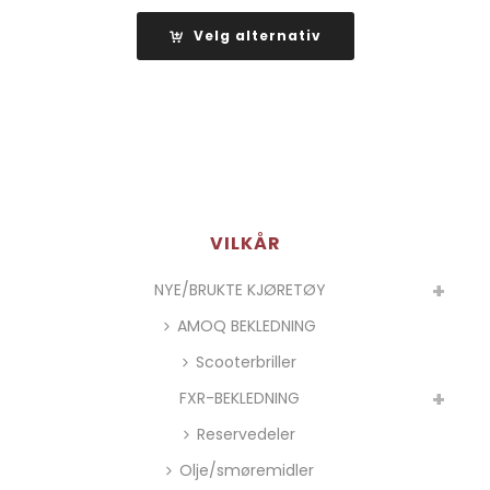
kr 2
495,00
Velg alternativ
til
kr 2
995,00
VILKÅR
NYE/BRUKTE KJØRETØY
AMOQ BEKLEDNING
Scooterbriller
FXR-BEKLEDNING
Reservedeler
Olje/smøremidler