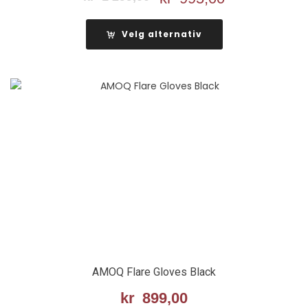
pris
pris
var:
er:
Velg alternativ
kr 1
kr 995,00.
299,00.
AMOQ Flare Gloves Black
kr
899,00