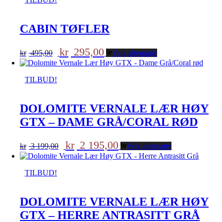
CABIN TØFLER
Opprinnelig
Nåværende
kr
295,00
kr
495,00
Velg alternativ
pris
pris
var:
er:
kr 495,00.
kr 295,00.
TILBUD!
DOLOMITE VERNALE LÆR HØY
GTX – DAME GRÅ/CORAL RØD
Opprinnelig
Nåværende
kr
2 195,00
kr
3 199,00
Velg alternativ
pris
pris
var:
er:
kr 3
kr 2
TILBUD!
199,00.
195,00.
DOLOMITE VERNALE LÆR HØY
GTX – HERRE ANTRASITT GRÅ