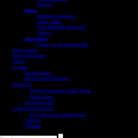
Diverse
Herre
Heldress/monosuite
Jakke/ frakk
FXR HERRE BUKSER
Diverse
Sko/støvler
Dame- og herresko/støvler
Reservedeler
Olje/smøremidler
Annet
Hjelmer
Barnehjelmer
Dame og Herrehjelmer
MARINE
Marine Produkter, Erling Sande
Pioner båter
Redningsvester
CARAVAN/FRITID
Bygg din egen campingvogn
Telt/ovn
Tilbehør