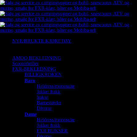
NYE/BRUKTE KJØRETØY
Ny Arctic cat
Gressklipper
AMOQ BEKLEDNING
Scooterbriller
FXR-BEKLEDNING
BILLIGKROKEN
Barn
Heldress/monosuite
Jakke/ frakk
bukse
Barnestøvler
Diverse
Dame
Heldress/monosuite
Jakke/ frakk
FXR BUKSER
Diverse