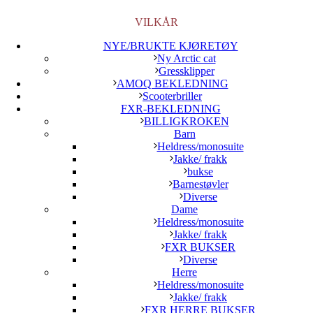
VILKÅR
NYE/BRUKTE KJØRETØY
Ny Arctic cat
Gressklipper
AMOQ BEKLEDNING
Scooterbriller
FXR-BEKLEDNING
BILLIGKROKEN
Barn
Heldress/monosuite
Jakke/ frakk
bukse
Barnestøvler
Diverse
Dame
Heldress/monosuite
Jakke/ frakk
FXR BUKSER
Diverse
Herre
Heldress/monosuite
Jakke/ frakk
FXR HERRE BUKSER