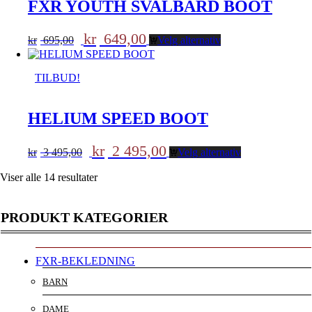
FXR YOUTH SVALBARD BOOT
Opprinnelig
Nåværende
kr
649,00
kr
695,00
Velg alternativ
pris
pris
var:
er:
kr 695,00.
kr 649,00.
TILBUD!
HELIUM SPEED BOOT
Opprinnelig
Nåværende
kr
2 495,00
kr
3 495,00
Velg alternativ
pris
pris
var:
er:
Viser alle 14 resultater
kr 3
kr 2
495,00.
495,00.
PRODUKT KATEGORIER
FXR-BEKLEDNING
BARN
DAME