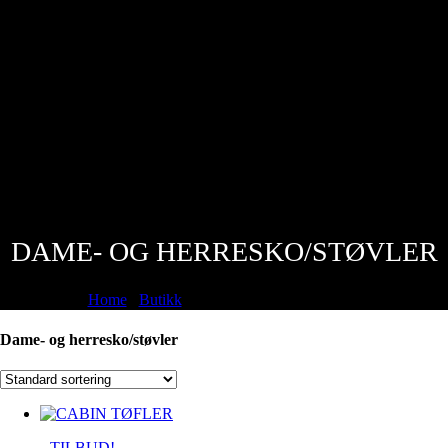
DAME- OG HERRESKO/STØVLER
Home
/
Butikk
/
Dame- og herresko/støvler
Dame- og herresko/støvler
TILBUD!