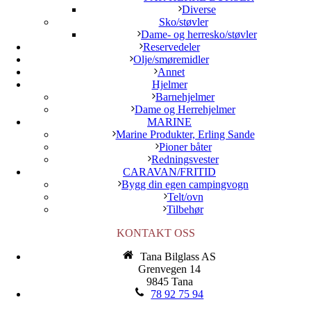
Diverse
Sko/støvler
Dame- og herresko/støvler
Reservedeler
Olje/smøremidler
Annet
Hjelmer
Barnehjelmer
Dame og Herrehjelmer
MARINE
Marine Produkter, Erling Sande
Pioner båter
Redningsvester
CARAVAN/FRITID
Bygg din egen campingvogn
Telt/ovn
Tilbehør
KONTAKT OSS
Tana Bilglass AS
Grenvegen 14
9845 Tana
78 92 75 94