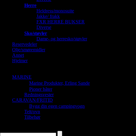
Herre
Heldress/monosuite
Jakke/ frakk
FXR HERRE BUKSER
Diverse
Sko/støvler
Dame- og herresko/støvler
Reservedeler
Olje/smøremidler
Annet
Hjelmer
Barnehjelmer
Dame og Herrehjelmer
MARINE
Marine Produkter, Erling Sande
Pioner båter
Redningsvester
CARAVAN/FRITID
Bygg din egen campingvogn
Telt/ovn
Tilbehør