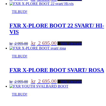
pris
pris
var:
er:
kr 3
kr 2
TILBUD!
395,00.
995,00.
FXR X-PLORE BOOT 22 SVART/ HI-
VIS
Opprinnelig
Nåværende
kr
2 695,00
kr
2 995,00
Velg alternativ
pris
pris
var:
er:
kr 2
kr 2
TILBUD!
995,00.
695,00.
FXR X-PLORE BOOT SVART/ ROSA
Opprinnelig
Nåværende
kr
2 695,00
kr
2 995,00
Velg alternativ
pris
pris
var:
er:
kr 2
kr 2
TILBUD!
995,00.
695,00.