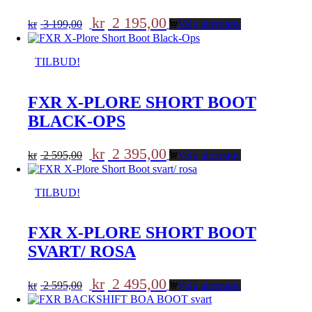
Opprinnelig
Nåværende
kr
2 195,00
kr
3 199,00
Velg alternativ
pris
pris
var:
er:
kr 3
kr 2
TILBUD!
199,00.
195,00.
FXR X-PLORE SHORT BOOT
BLACK-OPS
Opprinnelig
Nåværende
kr
2 395,00
kr
2 595,00
Velg alternativ
pris
pris
var:
er:
kr 2
kr 2
TILBUD!
595,00.
395,00.
FXR X-PLORE SHORT BOOT
SVART/ ROSA
Opprinnelig
Nåværende
kr
2 495,00
kr
2 595,00
Velg alternativ
pris
pris
var:
er: