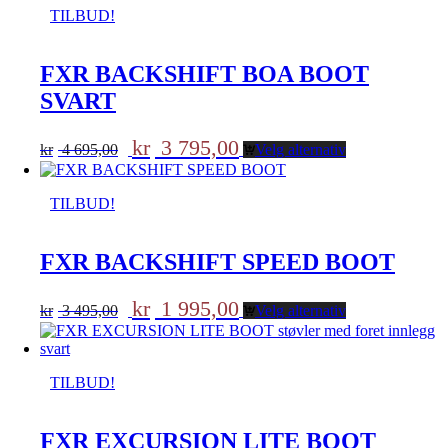
kr 2
kr 2
TILBUD!
595,00.
495,00.
FXR BACKSHIFT BOA BOOT
SVART
Opprinnelig
Nåværende
kr
3 795,00
kr
4 695,00
Velg alternativ
pris
pris
var:
er:
kr 4
kr 3
TILBUD!
695,00.
795,00.
FXR BACKSHIFT SPEED BOOT
Opprinnelig
Nåværende
kr
1 995,00
kr
3 495,00
Velg alternativ
pris
pris
var:
er:
kr 3
kr 1
495,00.
995,00.
TILBUD!
FXR EXCURSION LITE BOOT