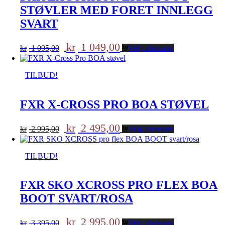
STØVLER MED FORET INNLEGG
SVART
Opprinnelig
Nåværende
kr
1 049,00
kr
1 095,00
Velg alternativ
pris
pris
var:
er:
kr 1
kr 1
TILBUD!
095,00.
049,00.
FXR X-CROSS PRO BOA STØVEL
Opprinnelig
Nåværende
kr
2 495,00
kr
2 995,00
Velg alternativ
pris
pris
var:
er:
kr 2
kr 2
TILBUD!
995,00.
495,00.
FXR SKO XCROSS PRO FLEX BOA
BOOT SVART/ROSA
Opprinnelig
Nåværende
kr
2 995,00
kr
3 395,00
Velg alternativ