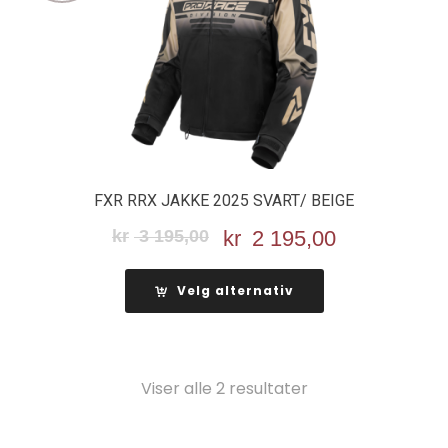
FXR RRX JAKKE 2025 SVART/ BEIGE
kr
3 195,00
Opprinnelig
kr
2 195,00
Nåværend
pris
pris
var:
er:
Velg alternativ
kr 3
kr 2
195,00.
195,00.
Viser alle 2 resultater