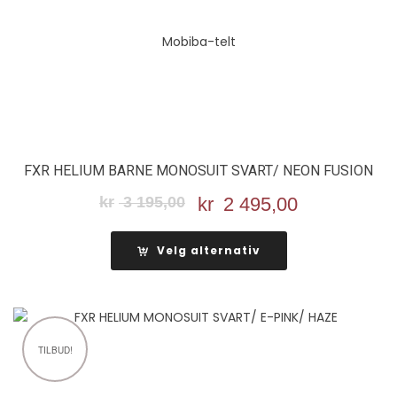
FXR HELIUM BARNE MONOSUIT SVART/ NEON FUSION
kr
3 195,00
Opprinnelig
kr
2 495,00
Nåværend
pris
pris
var:
er:
Velg alternativ
kr 3
kr 2
195,00.
495,00.
TILBUD!