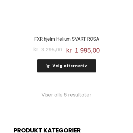
FXR hjelm Helium SVART ROSA
kr
3 295,00
Opprinnelig
kr
1 995,00
Nåværend
pris
pris
var:
er:
Velg alternativ
kr 3
kr 1
295,00.
995,00.
Viser alle 6 resultater
PRODUKT KATEGORIER