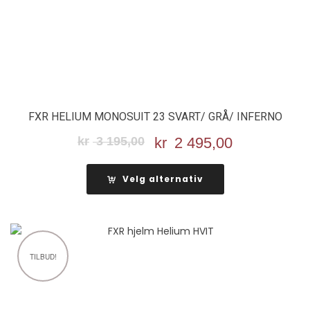
FXR HELIUM MONOSUIT 23 SVART/ GRÅ/ INFERNO
kr
3 195,00
Opprinnelig
kr
2 495,00
Nåværend
pris
pris
var:
er:
Velg alternativ
kr 3
kr 2
195,00.
495,00.
TILBUD!