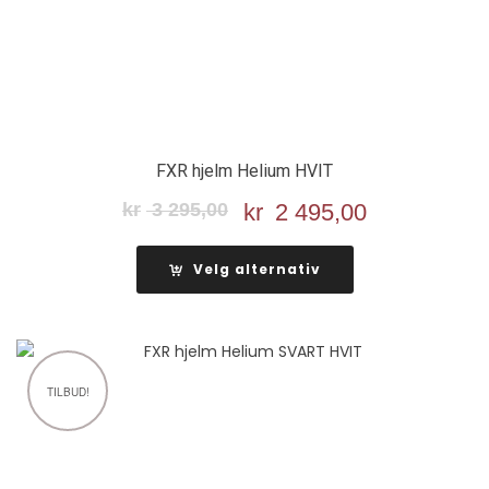
FXR hjelm Helium HVIT
kr
3 295,00
Opprinnelig
kr
2 495,00
Nåværend
pris
pris
var:
er:
Velg alternativ
kr 3
kr 2
295,00.
495,00.
TILBUD!