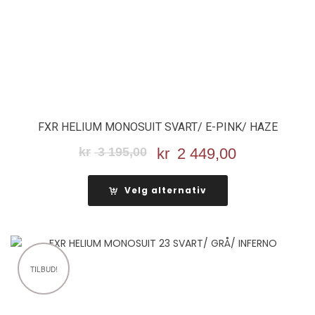
FXR HELIUM MONOSUIT SVART/ E-PINK/ HAZE
kr
3 195,00
Opprinnelig
kr
2 449,00
Nåværend
pris
pris
var:
er:
Velg alternativ
kr 3
kr 2
195,00.
449,00.
TILBUD!