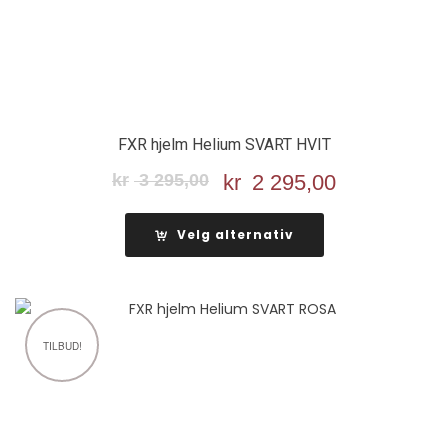
FXR hjelm Helium SVART HVIT
kr
3 295,00
Opprinnelig
kr
2 295,00
Nåværend
pris
pris
var:
er:
Velg alternativ
kr 3
kr 2
295,00.
295,00.
TILBUD!