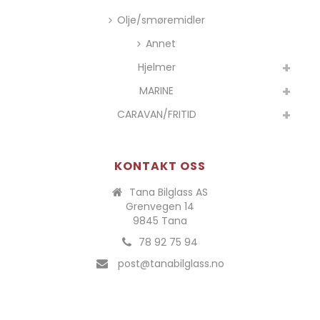
Olje/smøremidler
Annet
Hjelmer
MARINE
CARAVAN/FRITID
KONTAKT OSS
Tana Bilglass AS
Grenvegen 14
9845 Tana
78 92 75 94
post@tanabilglass.no