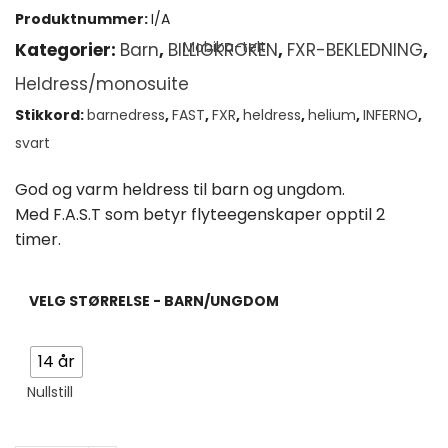
pris
pris
Produktnummer:
I/A
var:
er:
Kategorier:
Barn
,
BILLIGKROKEN
,
FXR-BEKLEDNING
,
Heldress/monosuite
kr 3
kr 2
Stikkord:
barnedress
,
FAST
,
FXR
,
heldress
,
helium
,
INFERNO
,
195,00.
495,00
svart
God og varm heldress til barn og ungdom.
Med F.A.S.T som betyr flyteegenskaper opptil 2
timer.
VELG STØRRELSE - BARN/UNGDOM
14 år
Nullstill