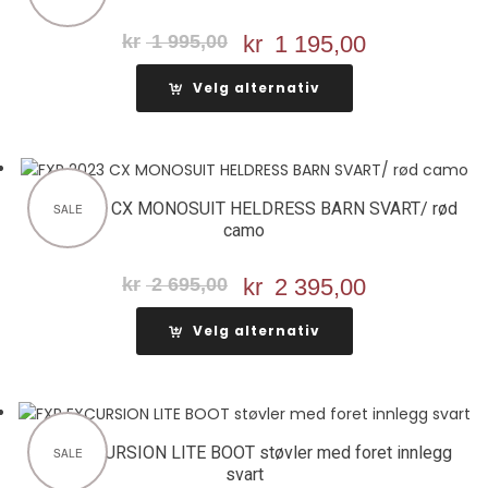
kr
1 995,00
Opprinnelig
kr
1 195,00
Nåværend
pris
pris
Velg alternativ
var:
er:
kr 1
kr 1
995,00.
195,00.
FXR 2023 CX MONOSUIT HELDRESS BARN SVART/ rød
SALE
camo
kr
2 695,00
Opprinnelig
kr
2 395,00
Nåværend
pris
pris
Velg alternativ
var:
er:
kr 2
kr 2
695,00.
395,00.
FXR EXCURSION LITE BOOT støvler med foret innlegg
SALE
svart