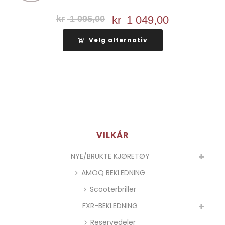
kr
1 095,00
Opprinnelig
kr
1 049,00
Nåværend
pris
pris
Velg alternativ
var:
er:
kr 1
kr 1
095,00.
049,00.
VILKÅR
NYE/BRUKTE KJØRETØY
AMOQ BEKLEDNING
Scooterbriller
FXR-BEKLEDNING
Reservedeler