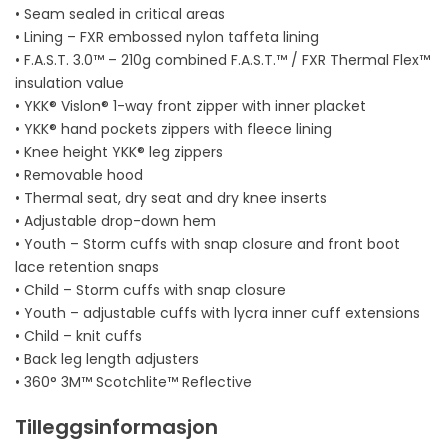
• Seam sealed in critical areas
• Lining – FXR embossed nylon taffeta lining
• F.A.S.T. 3.0™ – 210g combined F.A.S.T.™ / FXR Thermal Flex™
insulation value
• YKK® Vislon® 1-way front zipper with inner placket
• YKK® hand pockets zippers with fleece lining
• Knee height YKK® leg zippers
• Removable hood
• Thermal seat, dry seat and dry knee inserts
• Adjustable drop-down hem
• Youth – Storm cuffs with snap closure and front boot
lace retention snaps
• Child – Storm cuffs with snap closure
• Youth – adjustable cuffs with lycra inner cuff extensions
• Child – knit cuffs
• Back leg length adjusters
• 360° 3M™ Scotchlite™ Reflective
Tilleggsinformasjon