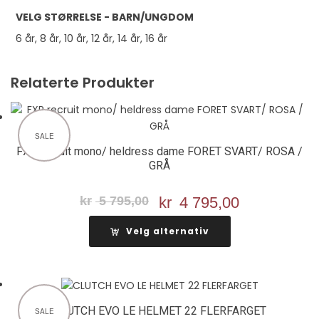
VELG STØRRELSE - BARN/UNGDOM
6 år, 8 år, 10 år, 12 år, 14 år, 16 år
Relaterte Produkter
SALE
FXR recruit mono/ heldress dame FORET SVART/ ROSA /
GRÅ
kr
5 795,00
Opprinnelig
kr
4 795,00
Nåværend
pris
pris
Velg alternativ
var:
er:
kr 5
kr 4
795,00.
795,00.
CLUTCH EVO LE HELMET 22 FLERFARGET
SALE