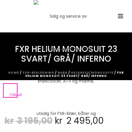
FXR HELIUM MONOSUIT 23
SVART/ GRÅ/ INFERNO
HOME
/
FXR-BEKLEDNING
/
BARN
/
HELDRESS/MONOSUITE
/ FXR
HELIUM MONOSUIT 23 SVART/ GRÅ/ INFERNO
Tilbud!
Opprinnelig
Nåvæ
kr
3 195,00
kr
2 495,00