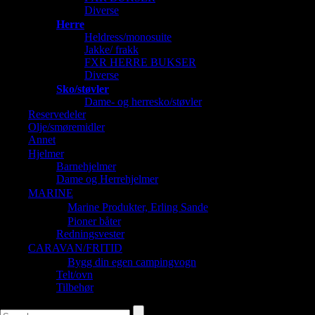
Diverse
Herre
Heldress/monosuite
Jakke/ frakk
FXR HERRE BUKSER
Diverse
Sko/støvler
Dame- og herresko/støvler
Reservedeler
Olje/smøremidler
Annet
Hjelmer
Barnehjelmer
Dame og Herrehjelmer
MARINE
Marine Produkter, Erling Sande
Pioner båter
Redningsvester
CARAVAN/FRITID
Bygg din egen campingvogn
Telt/ovn
Tilbehør