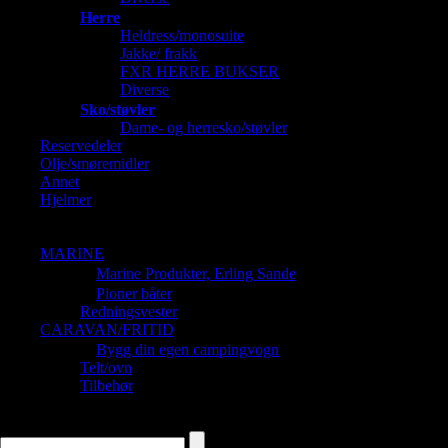
Herre
Heldress/monosuite
Jakke/ frakk
FXR HERRE BUKSER
Diverse
Sko/støvler
Dame- og herresko/støvler
Reservedeler
Olje/smøremidler
Annet
Hjelmer
Barnehjelmer
Dame og Herrehjelmer
MARINE
Marine Produkter, Erling Sande
Pioner båter
Redningsvester
CARAVAN/FRITID
Bygg din egen campingvogn
Telt/ovn
Tilbehør