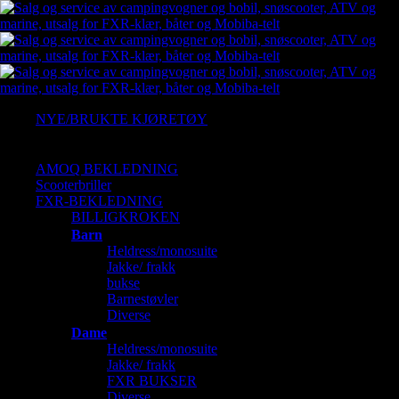
NYE/BRUKTE KJØRETØY
Ny Arctic cat
Gressklipper
AMOQ BEKLEDNING
Scooterbriller
FXR-BEKLEDNING
BILLIGKROKEN
Barn
Heldress/monosuite
Jakke/ frakk
bukse
Barnestøvler
Diverse
Dame
Heldress/monosuite
Jakke/ frakk
FXR BUKSER
Diverse