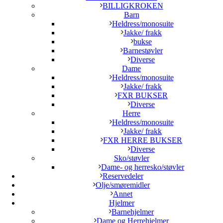
BILLIGKROKEN
Barn
Heldress/monosuite
Jakke/ frakk
bukse
Barnestøvler
Diverse
Dame
Heldress/monosuite
Jakke/ frakk
FXR BUKSER
Diverse
Herre
Heldress/monosuite
Jakke/ frakk
FXR HERRE BUKSER
Diverse
Sko/støvler
Dame- og herresko/støvler
Reservedeler
Olje/smøremidler
Annet
Hjelmer
Barnehjelmer
Dame og Herrehjelmer