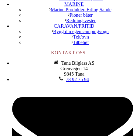
MARINE
Marine Produkter, Erling Sande
Pioner båter
Redningsvester
CARAVAN/FRITID
Bygg din egen campingvogn
Telt/ovn
Tilbehør
KONTAKT OSS
Tana Bilglass AS
Grenvegen 14
9845 Tana
78 92 75 94