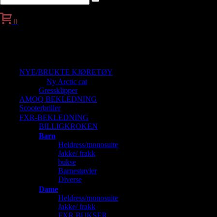
0
Handlekurv
NYE/BRUKTE KJØRETØY
Ny Arctic cat
Gressklipper
AMOQ BEKLEDNING
Scooterbriller
FXR-BEKLEDNING
BILLIGKROKEN
Barn
Heldress/monosuite
Jakke/ frakk
bukse
Barnestøvler
Diverse
Dame
Heldress/monosuite
Jakke/ frakk
FXR BUKSER