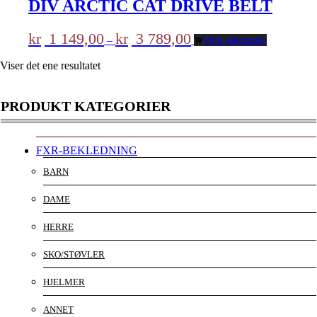
DIV ARCTIC CAT DRIVE BELT
Prisområde:
kr
1 149,00
kr
3 789,00
–
Velg alternativ
kr 1
149,00
Viser det ene resultatet
til
kr 3
789,00
PRODUKT KATEGORIER
FXR-BEKLEDNING
BARN
DAME
HERRE
SKO/STØVLER
HJELMER
ANNET