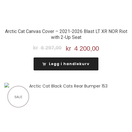
Arctic Cat Canvas Cover – 2021-2026 Blast LT XR NOR Riot
with 2-Up Seat
kr
6 297,00
Opprinnelig
kr
4 200,00
Nåværend
pris
pris
var:
er:
Legg i handlekurv
kr 6
kr 4
297,00.
200,00.
SALE