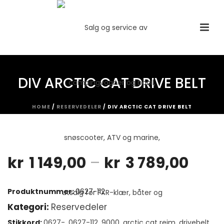
DIV ARCTIC CAT DRIVE BELT
HOME
/
RESERVEDELER
/ DIV ARCTIC CAT DRIVE BELT
Pris
kr
1 149,00
–
kr
3 789,00
kr 1
Produktnummer:
0627-112
149,
Kategori:
Reservedeler
Stikkord:
0627-
,
0627-112
,
9000
,
arctic cat reim
,
drivebelt
,