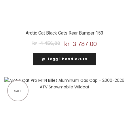
Arctic Cat Black Cats Rear Bumper 153
kr
4 456,00
Opprinnelig
kr
3 787,00
Nåværend
pris
pris
var:
er:
Legg i handlekurv
kr 4
kr 3
456,00.
787,00.
SALE