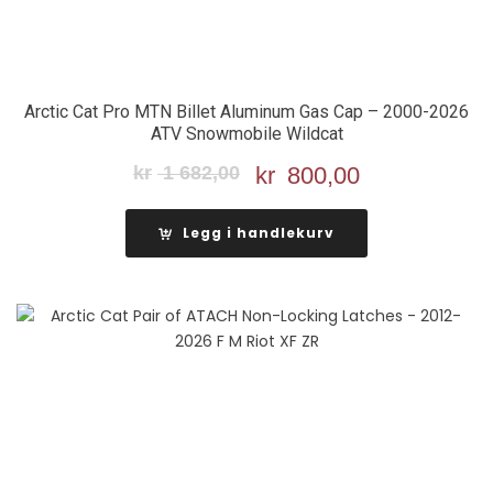
Arctic Cat Pro MTN Billet Aluminum Gas Cap – 2000-2026
ATV Snowmobile Wildcat
kr
1 682,00
Opprinnelig
kr
800,00
Nåværende
pris
pris
var:
er:
Legg i handlekurv
kr 1
kr 800,00.
682,00.