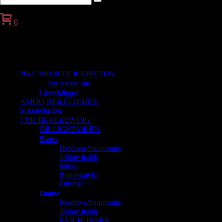
0
Handlekurv
NYE/BRUKTE KJØRETØY
Ny Arctic cat
Gressklipper
AMOQ BEKLEDNING
Scooterbriller
FXR-BEKLEDNING
BILLIGKROKEN
Barn
Heldress/monosuite
Jakke/ frakk
bukse
Barnestøvler
Diverse
Dame
Heldress/monosuite
Jakke/ frakk
FXR BUKSER