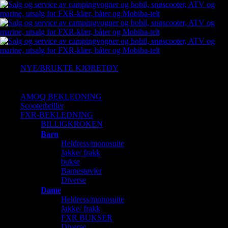
NYE/BRUKTE KJØRETØY
Ny Arctic cat
Gressklipper
AMOQ BEKLEDNING
Scooterbriller
FXR-BEKLEDNING
BILLIGKROKEN
Barn
Heldress/monosuite
Jakke/ frakk
bukse
Barnestøvler
Diverse
Dame
Heldress/monosuite
Jakke/ frakk
FXR BUKSER
Diverse