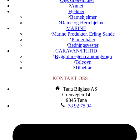
Olje/smøremidler
Annet
Hjelmer
Barnehjelmer
Dame og Herrehjelmer
MARINE
Marine Produkter, Erling Sande
Pioner båter
Redningsvester
CARAVAN/FRITID
Bygg din egen campingvogn
Telt/ovn
Tilbehør
KONTAKT OSS
Tana Bilglass AS
Grenvegen 14
9845 Tana
78 92 75 94