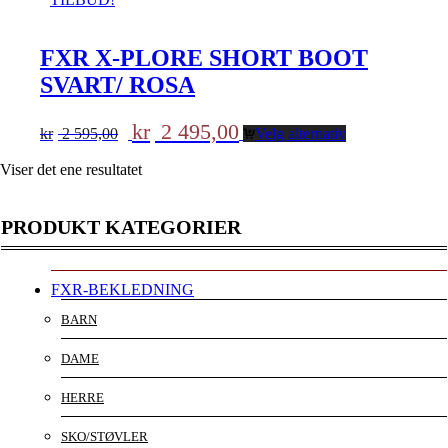
FXR X-PLORE SHORT BOOT
SVART/ ROSA
Opprinnelig
Nåværende
kr
2 495,00
kr
2 595,00
Velg alternativ
pris
pris
var:
er:
Viser det ene resultatet
kr 2
kr 2
595,00.
495,00.
PRODUKT KATEGORIER
FXR-BEKLEDNING
BARN
DAME
HERRE
SKO/STØVLER