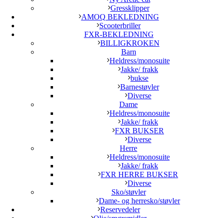
Gressklipper
AMOQ BEKLEDNING
Scooterbriller
FXR-BEKLEDNING
BILLIGKROKEN
Barn
Heldress/monosuite
Jakke/ frakk
bukse
Barnestøvler
Diverse
Dame
Heldress/monosuite
Jakke/ frakk
FXR BUKSER
Diverse
Herre
Heldress/monosuite
Jakke/ frakk
FXR HERRE BUKSER
Diverse
Sko/støvler
Dame- og herresko/støvler
Reservedeler