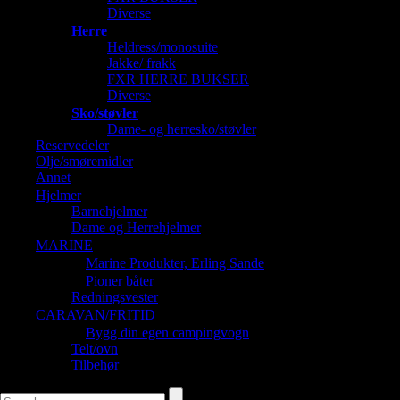
Diverse
Herre
Heldress/monosuite
Jakke/ frakk
FXR HERRE BUKSER
Diverse
Sko/støvler
Dame- og herresko/støvler
Reservedeler
Olje/smøremidler
Annet
Hjelmer
Barnehjelmer
Dame og Herrehjelmer
MARINE
Marine Produkter, Erling Sande
Pioner båter
Redningsvester
CARAVAN/FRITID
Bygg din egen campingvogn
Telt/ovn
Tilbehør