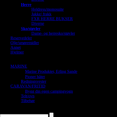
Herre
Heldress/monosuite
Jakke/ frakk
FXR HERRE BUKSER
Diverse
Sko/støvler
Dame- og herresko/støvler
Reservedeler
Olje/smøremidler
Annet
Hjelmer
Barnehjelmer
Dame og Herrehjelmer
MARINE
Marine Produkter, Erling Sande
Pioner båter
Redningsvester
CARAVAN/FRITID
Bygg din egen campingvogn
Telt/ovn
Tilbehør