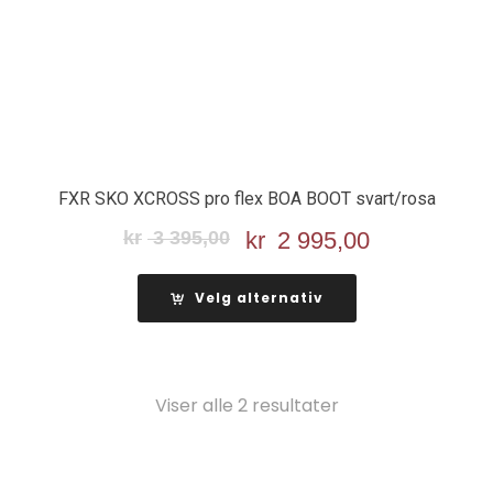
FXR SKO XCROSS pro flex BOA BOOT svart/rosa
kr
3 395,00
Opprinnelig
kr
2 995,00
Nåværend
pris
pris
var:
er:
Velg alternativ
kr 3
kr 2
395,00.
995,00.
Viser alle 2 resultater