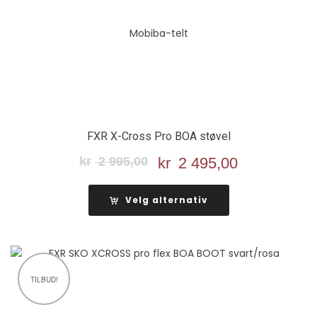
FXR X-Cross Pro BOA støvel
kr
2 995,00
Opprinnelig
kr
2 495,00
Nåværend
pris
pris
var:
er:
Velg alternativ
kr 2
kr 2
995,00.
495,00.
TILBUD!