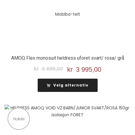
AMOQ Flex monosuit heldress uforet svart/ rosa/ grå
kr
5 699,00
Opprinnelig
kr
3 995,00
Nåværend
pris
pris
var:
er:
Velg alternativ
kr 5
kr 3
699,00.
995,00.
TILBUD!