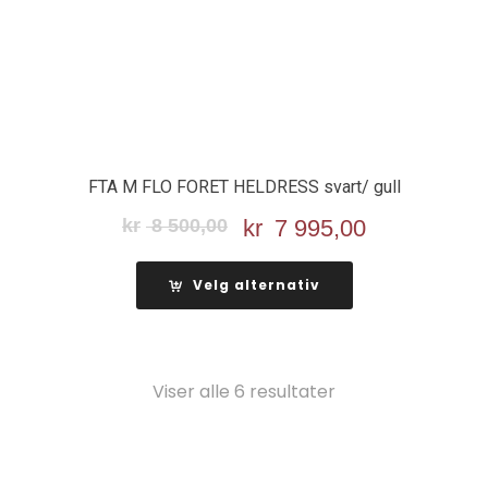
FTA M FLO FORET HELDRESS svart/ gull
kr
8 500,00
Opprinnelig
kr
7 995,00
Nåværend
pris
pris
var:
er:
Velg alternativ
kr 8
kr 7
500,00.
995,00.
Viser alle 6 resultater