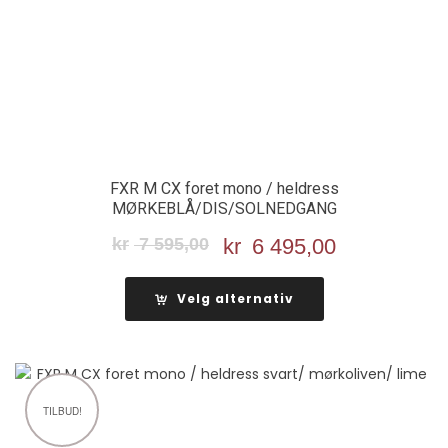
FXR M CX foret mono / heldress
MØRKEBLÅ/DIS/SOLNEDGANG
kr
7 595,00
Opprinnelig
kr
6 495,00
Nåværend
pris
pris
var:
er:
Velg alternativ
kr 7
kr 6
595,00.
495,00.
TILBUD!