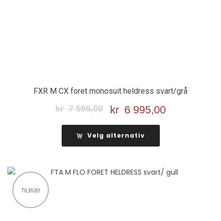
FXR M CX foret monosuit heldress svart/grå
kr
7 595,00
Opprinnelig
kr
6 995,00
Nåværend
pris
pris
var:
er:
Velg alternativ
kr 7
kr 6
595,00.
995,00.
TILBUD!