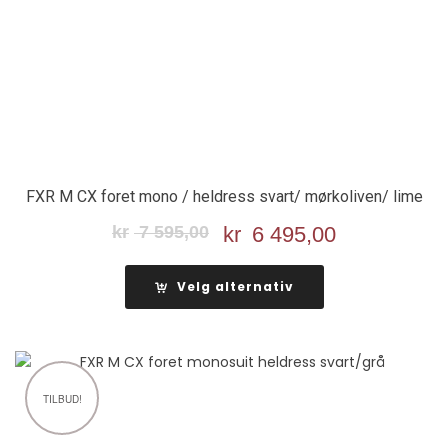
FXR M CX foret mono / heldress svart/ mørkoliven/ lime
kr
7 595,00
Opprinnelig
kr
6 495,00
Nåværend
pris
pris
var:
er:
Velg alternativ
kr 7
kr 6
595,00.
495,00.
TILBUD!