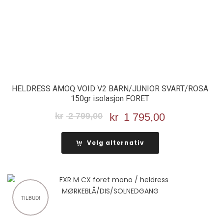
HELDRESS AMOQ VOID V2 BARN/JUNIOR SVART/ROSA
150gr isolasjon FORET
kr
2 799,00
Opprinnelig
kr
1 795,00
Nåværend
pris
pris
var:
er:
Velg alternativ
kr 2
kr 1
799,00.
795,00.
TILBUD!