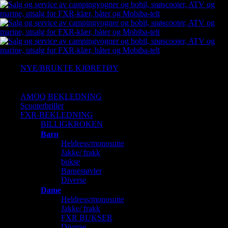
NYE/BRUKTE KJØRETØY
Ny Arctic cat
Gressklipper
AMOQ BEKLEDNING
Scooterbriller
FXR-BEKLEDNING
BILLIGKROKEN
Barn
Heldress/monosuite
Jakke/ frakk
bukse
Barnestøvler
Diverse
Dame
Heldress/monosuite
Jakke/ frakk
FXR BUKSER
Diverse