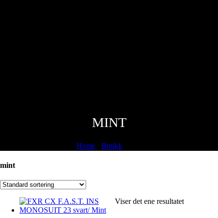
MINT
Home
/
Butikk
/
mint
mint
Viser det ene resultatet