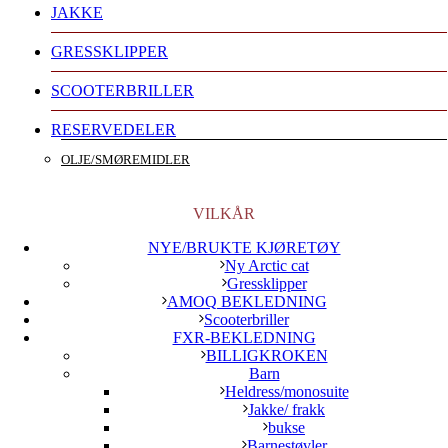
JAKKE
GRESSKLIPPER
SCOOTERBRILLER
RESERVEDELER
OLJE/SMØREMIDLER
VILKÅR
NYE/BRUKTE KJØRETØY
Ny Arctic cat
Gressklipper
AMOQ BEKLEDNING
Scooterbriller
FXR-BEKLEDNING
BILLIGKROKEN
Barn
Heldress/monosuite
Jakke/ frakk
bukse
Barnestøvler