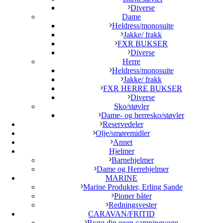
Diverse
Dame
Heldress/monosuite
Jakke/ frakk
FXR BUKSER
Diverse
Herre
Heldress/monosuite
Jakke/ frakk
FXR HERRE BUKSER
Diverse
Sko/støvler
Dame- og herresko/støvler
Reservedeler
Olje/smøremidler
Annet
Hjelmer
Barnehjelmer
Dame og Herrehjelmer
MARINE
Marine Produkter, Erling Sande
Pioner båter
Redningsvester
CARAVAN/FRITID
Bygg din egen campingvogn