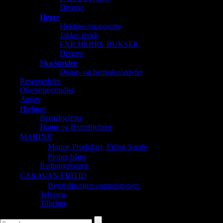
Diverse
Herre
Heldress/monosuite
Jakke/ frakk
FXR HERRE BUKSER
Diverse
Sko/støvler
Dame- og herresko/støvler
Reservedeler
Olje/smøremidler
Annet
Hjelmer
Barnehjelmer
Dame og Herrehjelmer
MARINE
Marine Produkter, Erling Sande
Pioner båter
Redningsvester
CARAVAN/FRITID
Bygg din egen campingvogn
Telt/ovn
Tilbehør