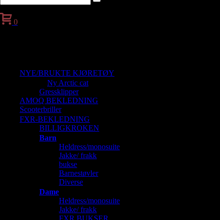
0
Handlekurv
NYE/BRUKTE KJØRETØY
Ny Arctic cat
Gressklipper
AMOQ BEKLEDNING
Scooterbriller
FXR-BEKLEDNING
BILLIGKROKEN
Barn
Heldress/monosuite
Jakke/ frakk
bukse
Barnestøvler
Diverse
Dame
Heldress/monosuite
Jakke/ frakk
FXR BUKSER