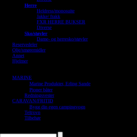
Herre
Heldress/monosuite
Jakke/ frakk
FXR HERRE BUKSER
Diverse
Sko/støvler
Dame- og herresko/støvler
Reservedeler
Olje/smøremidler
Annet
Hjelmer
Barnehjelmer
Dame og Herrehjelmer
MARINE
Marine Produkter, Erling Sande
Pioner båter
Redningsvester
CARAVAN/FRITID
Bygg din egen campingvogn
Telt/ovn
Tilbehør