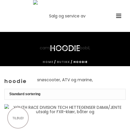
HOODIE
HOME
/
BUTIKK
/
HOODIE
hoodie
TILBUD!