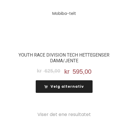
YOUTH RACE DIVISION TECH HETTEGENSER
DAMA/JENTE
kr
625,00
Opprinnelig
kr
595,00
Nåværende
pris
pris
var:
er:
Velg alternativ
kr 625,00.
kr 595,00.
Viser det ene resultatet