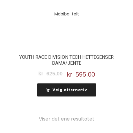
YOUTH RACE DIVISION TECH HETTEGENSER
DAMA/JENTE
kr
625,00
Opprinnelig
kr
595,00
Nåværende
pris
pris
var:
er:
Velg alternativ
kr 625,00.
kr 595,00.
Viser det ene resultatet