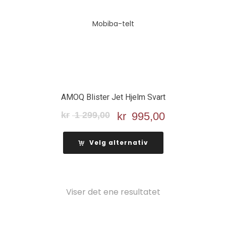
AMOQ Blister Jet Hjelm Svart
kr
1 299,00
Opprinnelig
kr
995,00
Nåværende
pris
pris
var:
er:
Velg alternativ
kr 1
kr 995,00.
299,00.
Viser det ene resultatet