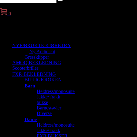
0
Handlekurv
NYE/BRUKTE KJØRETØY
Ny Arctic cat
Gressklipper
AMOQ BEKLEDNING
Scooterbriller
FXR-BEKLEDNING
BILLIGKROKEN
Barn
Heldress/monosuite
Jakke/ frakk
bukse
Barnestøvler
Diverse
Dame
Heldress/monosuite
Jakke/ frakk
FXR BUKSER