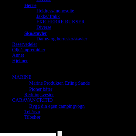
Herre
Heldress/monosuite
Jakke/ frakk
FXR HERRE BUKSER
Diverse
Sko/støvler
Dame- og herresko/støvler
Reservedeler
Olje/smøremidler
Annet
Hjelmer
Barnehjelmer
Dame og Herrehjelmer
MARINE
Marine Produkter, Erling Sande
Pioner båter
Redningsvester
CARAVAN/FRITID
Bygg din egen campingvogn
Telt/ovn
Tilbehør