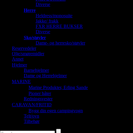
Diverse
Herre
Heldress/monosuite
Jakke/ frakk
FXR HERRE BUKSER
Diverse
Sko/støvler
Dame- og herresko/støvler
Reservedeler
Olje/smøremidler
Annet
Hjelmer
Barnehjelmer
Dame og Herrehjelmer
MARINE
Marine Produkter, Erling Sande
Pioner båter
Redningsvester
CARAVAN/FRITID
Bygg din egen campingvogn
Telt/ovn
Tilbehør