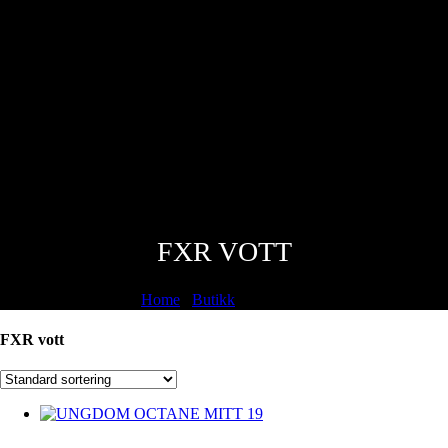
FXR VOTT
Home
/
Butikk
/
FXR vott
FXR vott