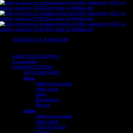
NYE/BRUKTE KJØRETØY
Ny Arctic cat
Gressklipper
AMOQ BEKLEDNING
Scooterbriller
FXR-BEKLEDNING
BILLIGKROKEN
Barn
Heldress/monosuite
Jakke/ frakk
bukse
Barnestøvler
Diverse
Dame
Heldress/monosuite
Jakke/ frakk
FXR BUKSER
Diverse