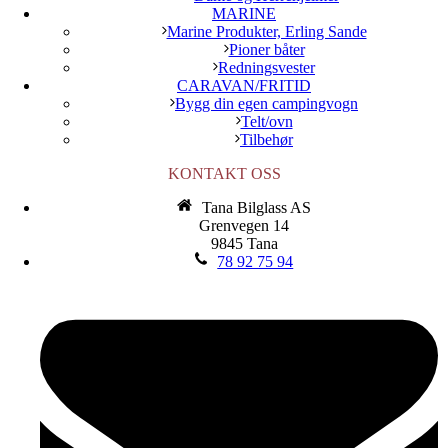
MARINE
Marine Produkter, Erling Sande
Pioner båter
Redningsvester
CARAVAN/FRITID
Bygg din egen campingvogn
Telt/ovn
Tilbehør
KONTAKT OSS
Tana Bilglass AS
Grenvegen 14
9845 Tana
78 92 75 94