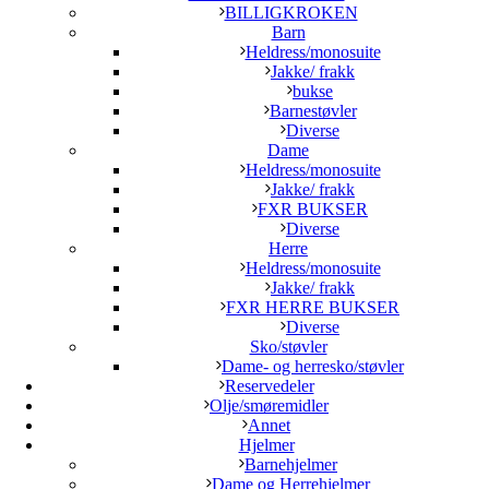
BILLIGKROKEN
Barn
Heldress/monosuite
Jakke/ frakk
bukse
Barnestøvler
Diverse
Dame
Heldress/monosuite
Jakke/ frakk
FXR BUKSER
Diverse
Herre
Heldress/monosuite
Jakke/ frakk
FXR HERRE BUKSER
Diverse
Sko/støvler
Dame- og herresko/støvler
Reservedeler
Olje/smøremidler
Annet
Hjelmer
Barnehjelmer
Dame og Herrehjelmer