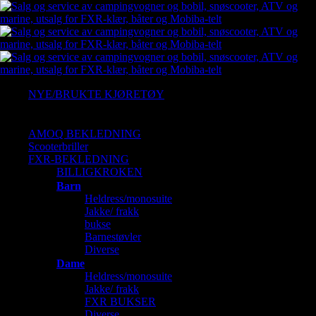
NYE/BRUKTE KJØRETØY
Ny Arctic cat
Gressklipper
AMOQ BEKLEDNING
Scooterbriller
FXR-BEKLEDNING
BILLIGKROKEN
Barn
Heldress/monosuite
Jakke/ frakk
bukse
Barnestøvler
Diverse
Dame
Heldress/monosuite
Jakke/ frakk
FXR BUKSER
Diverse