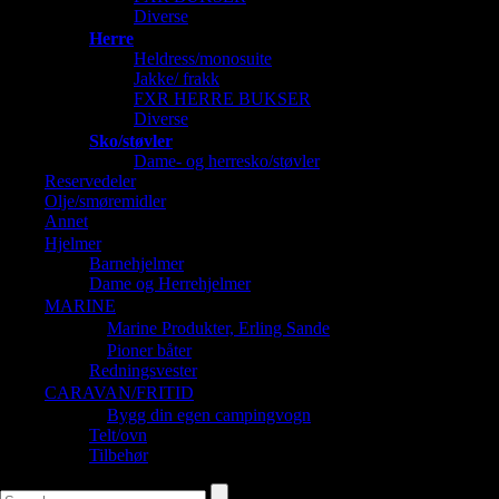
Diverse
Herre
Heldress/monosuite
Jakke/ frakk
FXR HERRE BUKSER
Diverse
Sko/støvler
Dame- og herresko/støvler
Reservedeler
Olje/smøremidler
Annet
Hjelmer
Barnehjelmer
Dame og Herrehjelmer
MARINE
Marine Produkter, Erling Sande
Pioner båter
Redningsvester
CARAVAN/FRITID
Bygg din egen campingvogn
Telt/ovn
Tilbehør