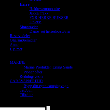
Herre
Heldress/monosuite
Jakke/ frakk
FXR HERRE BUKSER
Diverse
Sko/støvler
Dame- og herresko/støvler
Reservedeler
Olje/smøremidler
Annet
Hjelmer
Barnehjelmer
Dame og Herrehjelmer
MARINE
Marine Produkter, Erling Sande
Pioner båter
Redningsvester
CARAVAN/FRITID
Bygg din egen campingvogn
Telt/ovn
Tilbehør