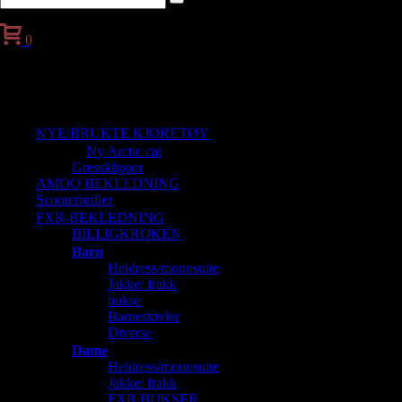
0
Handlekurv
NYE/BRUKTE KJØRETØY
Ny Arctic cat
Gressklipper
AMOQ BEKLEDNING
Scooterbriller
FXR-BEKLEDNING
BILLIGKROKEN
Barn
Heldress/monosuite
Jakke/ frakk
bukse
Barnestøvler
Diverse
Dame
Heldress/monosuite
Jakke/ frakk
FXR BUKSER