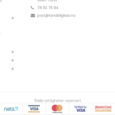
9845 Tana
G
78 92 75 94
post@tanabilglass.no
r
©Alle rettigheter reservert