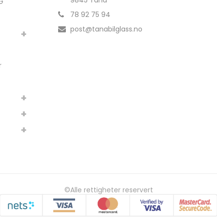
9845 Tana
G
78 92 75 94
post@tanabilglass.no
r
©Alle rettigheter reservert