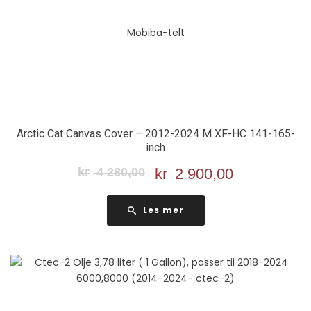
Arctic Cat Canvas Cover – 2012-2024 M XF-HC 141-165-
inch
kr
4 280,00
Opprinnelig
kr
2 900,00
Nåværend
pris
pris
var:
er:
Les mer
kr 4
kr 2
280,00.
900,00.