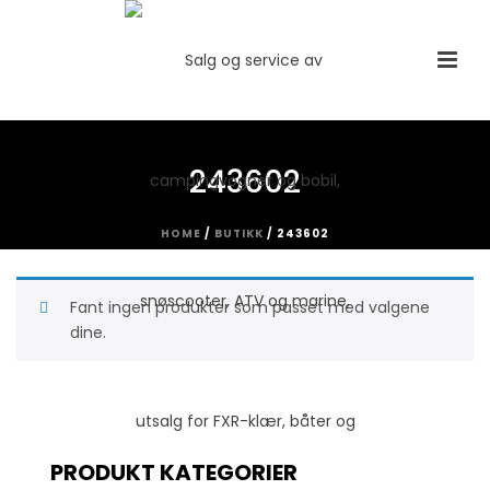
243602
HOME
/
BUTIKK
/
243602
Fant ingen produkter som passet med valgene
dine.
PRODUKT KATEGORIER