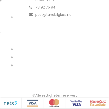
9845 Tana
G
78 92 75 94
post@tanabilglass.no
r
©Alle rettigheter reservert