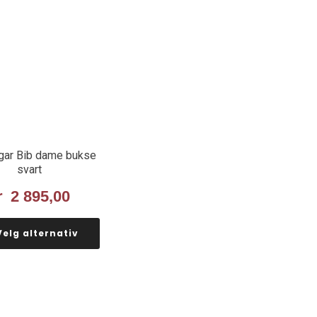
gar Bib dame bukse
svart
r
2 895,00
Velg alternativ