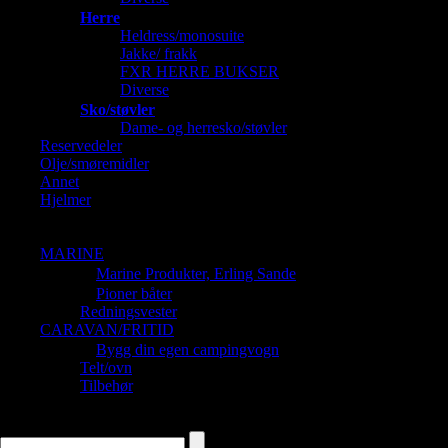
Herre
Heldress/monosuite
Jakke/ frakk
FXR HERRE BUKSER
Diverse
Sko/støvler
Dame- og herresko/støvler
Reservedeler
Olje/smøremidler
Annet
Hjelmer
Barnehjelmer
Dame og Herrehjelmer
MARINE
Marine Produkter, Erling Sande
Pioner båter
Redningsvester
CARAVAN/FRITID
Bygg din egen campingvogn
Telt/ovn
Tilbehør