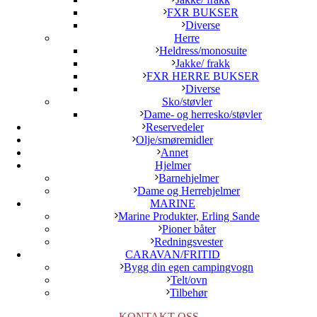
FXR BUKSER
Diverse
Herre
Heldress/monosuite
Jakke/ frakk
FXR HERRE BUKSER
Diverse
Sko/støvler
Dame- og herresko/støvler
Reservedeler
Olje/smøremidler
Annet
Hjelmer
Barnehjelmer
Dame og Herrehjelmer
MARINE
Marine Produkter, Erling Sande
Pioner båter
Redningsvester
CARAVAN/FRITID
Bygg din egen campingvogn
Telt/ovn
Tilbehør
KONTAKT OSS