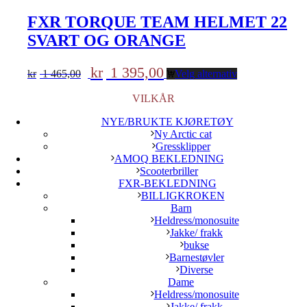
FXR TORQUE TEAM HELMET 22
SVART OG ORANGE
Opprinnelig
Nåværende
kr
1 395,00
kr
1 465,00
Velg alternativ
pris
pris
var:
er:
VILKÅR
kr 1
kr 1
465,00.
395,00.
NYE/BRUKTE KJØRETØY
Ny Arctic cat
Gressklipper
AMOQ BEKLEDNING
Scooterbriller
FXR-BEKLEDNING
BILLIGKROKEN
Barn
Heldress/monosuite
Jakke/ frakk
bukse
Barnestøvler
Diverse
Dame
Heldress/monosuite
Jakke/ frakk