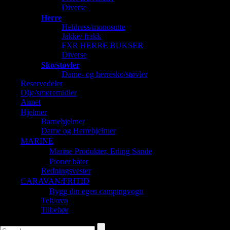
Diverse
Herre
Heldress/monosuite
Jakke/ frakk
FXR HERRE BUKSER
Diverse
Sko/støvler
Dame- og herresko/støvler
Reservedeler
Olje/smøremidler
Annet
Hjelmer
Barnehjelmer
Dame og Herrehjelmer
MARINE
Marine Produkter, Erling Sande
Pioner båter
Redningsvester
CARAVAN/FRITID
Bygg din egen campingvogn
Telt/ovn
Tilbehør