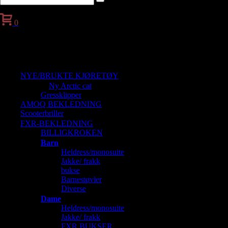
0
Handlekurv
NYE/BRUKTE KJØRETØY
Ny Arctic cat
Gressklipper
AMOQ BEKLEDNING
Scooterbriller
FXR-BEKLEDNING
BILLIGKROKEN
Barn
Heldress/monosuite
Jakke/ frakk
bukse
Barnestøvler
Diverse
Dame
Heldress/monosuite
Jakke/ frakk
FXR BUKSER