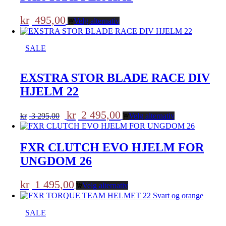
kr
495,00
Velg alternativ
SALE
EXSTRA STOR BLADE RACE DIV
HJELM 22
Opprinnelig
Nåværende
kr
2 495,00
kr
3 295,00
Velg alternativ
pris
pris
var:
er:
kr 3
kr 2
FXR CLUTCH EVO HJELM FOR
295,00.
495,00.
UNGDOM 26
kr
1 495,00
Velg alternativ
SALE