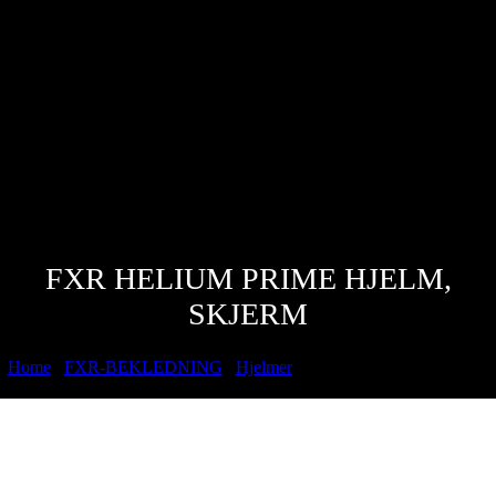
FXR HELIUM PRIME HJELM,
SKJERM
Home
/
FXR-BEKLEDNING
/
Hjelmer
/ FXR Helium prime hjelm,
Skjerm