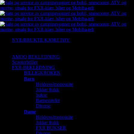
Tilbud!
NYE/BRUKTE KJØRETØY
Ny Arctic cat
Gressklipper
AMOQ BEKLEDNING
Scooterbriller
FXR-BEKLEDNING
BILLIGKROKEN
Barn
Heldress/monosuite
Jakke/ frakk
bukse
Barnestøvler
Diverse
Dame
Heldress/monosuite
Jakke/ frakk
FXR BUKSER
Diverse