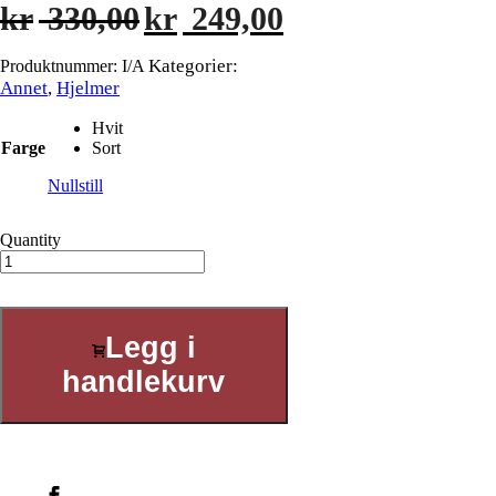
Opprinnelig
Nåværende
kr
330,00
kr
249,00
pris
pris
var:
er:
Kategorier:
Produktnummer:
I/A
kr 330,00.
kr 249,00.
Annet
,
Hjelmer
Hvit
Farge
Sort
Nullstill
Quantity
Legg i
handlekurv