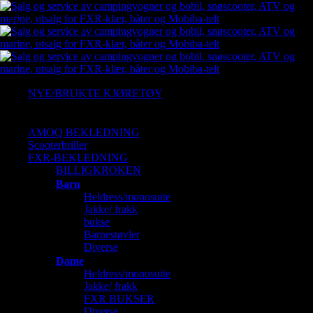
Tilbud!
NYE/BRUKTE KJØRETØY
Ny Arctic cat
Gressklipper
AMOQ BEKLEDNING
Scooterbriller
FXR-BEKLEDNING
BILLIGKROKEN
Barn
Heldress/monosuite
Jakke/ frakk
bukse
Barnestøvler
Diverse
Dame
Heldress/monosuite
Jakke/ frakk
FXR BUKSER
Diverse