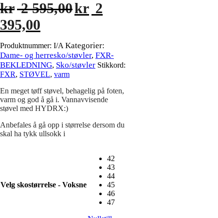
Opprinnelig
kr
2 595,00
kr
2
pris
Nåværende
395,00
var:
pris
kr 2
er:
595,00.
Kategorier:
Produktnummer:
I/A
kr 2
Dame- og herresko/støvler
,
FXR-
395,00.
BEKLEDNING
,
Sko/støvler
Stikkord:
FXR
,
STØVEL
,
varm
En meget tøff støvel, behagelig på foten,
varm og god å gå i. Vannavvisende
støvel med HYDRX:)
Anbefales å gå opp i størrelse dersom du
skal ha tykk ullsokk i
42
43
44
Velg skostørrelse - Voksne
45
46
47