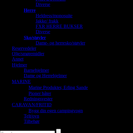
Diverse
Herre
Heldress/monosuite
Jakke/ frakk
FXR HERRE BUKSER
Diverse
Sko/støvler
Dame- og herresko/støvler
Reservedeler
Olje/smøremidler
Annet
Hjelmer
Barnehjelmer
Dame og Herrehjelmer
MARINE
Marine Produkter, Erling Sande
Pioner båter
Redningsvester
CARAVAN/FRITID
Bygg din egen campingvogn
Telt/ovn
Tilbehør