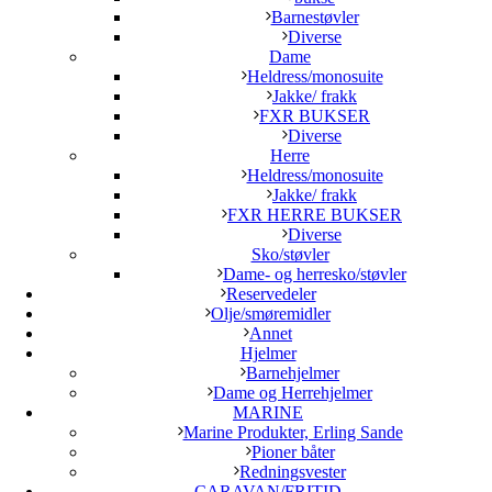
Barnestøvler
Diverse
Dame
Heldress/monosuite
Jakke/ frakk
FXR BUKSER
Diverse
Herre
Heldress/monosuite
Jakke/ frakk
FXR HERRE BUKSER
Diverse
Sko/støvler
Dame- og herresko/støvler
Reservedeler
Olje/smøremidler
Annet
Hjelmer
Barnehjelmer
Dame og Herrehjelmer
MARINE
Marine Produkter, Erling Sande
Pioner båter
Redningsvester
CARAVAN/FRITID