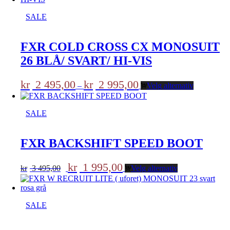
SALE
FXR COLD CROSS CX MONOSUIT
26 BLÅ/ SVART/ HI-VIS
Prisområde:
kr
2 495,00
kr
2 995,00
–
Velg alternativ
kr 2
495,00
til
SALE
kr 2
995,00
FXR BACKSHIFT SPEED BOOT
Opprinnelig
Nåværende
kr
1 995,00
kr
3 495,00
Velg alternativ
pris
pris
var:
er:
kr 3
kr 1
495,00.
995,00.
SALE