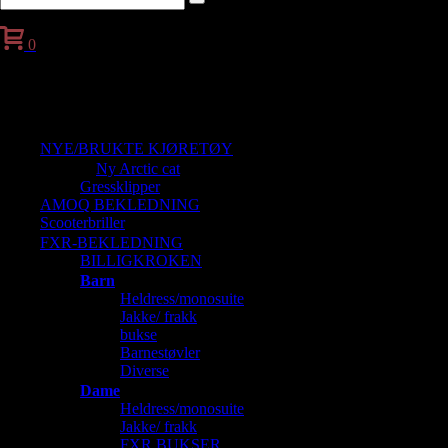
0
Handlekurv
NYE/BRUKTE KJØRETØY
Ny Arctic cat
Gressklipper
AMOQ BEKLEDNING
Scooterbriller
FXR-BEKLEDNING
BILLIGKROKEN
Barn
Heldress/monosuite
Jakke/ frakk
bukse
Barnestøvler
Diverse
Dame
Heldress/monosuite
Jakke/ frakk
FXR BUKSER