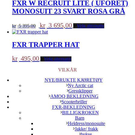
FXR W RECRUIT LITE ( UFORET)
MONOSUIT 23 SVART ROSA GRÅ
Opprinnelig
Nåværende
kr
3 695,00
kr
5 395,00
Velg alternativ
pris
pris
var:
er:
kr 5
kr 3
FXR TRAPPER HAT
395,00.
695,00.
kr
495,00
Velg alternativ
VILKÅR
NYE/BRUKTE KJØRETØY
Ny Arctic cat
Gressklipper
AMOQ BEKLEDNING
Scooterbriller
FXR-BEKLEDNING
BILLIGKROKEN
Barn
Heldress/monosuite
Jakke/ frakk
bukse