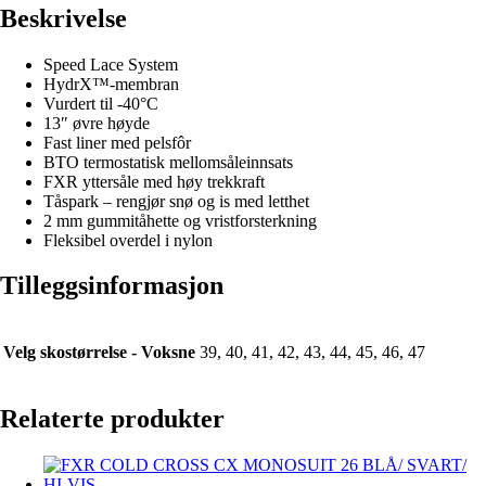
Beskrivelse
Speed Lace System
HydrX™-membran
Vurdert til -40°C
13″ øvre høyde
Fast liner med pelsfôr
BTO termostatisk mellomsåleinnsats
FXR yttersåle med høy trekkraft
Tåspark – rengjør snø og is med letthet
2 mm gummitåhette og vristforsterkning
Fleksibel overdel i nylon
Tilleggsinformasjon
Velg skostørrelse - Voksne
39, 40, 41, 42, 43, 44, 45, 46, 47
Relaterte produkter