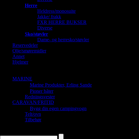
Herre
Heldress/monosuite
Jakke/ frakk
FXR HERRE BUKSER
Diverse
Sko/støvler
Dame- og herresko/støvler
Reservedeler
Olje/smøremidler
Annet
Hjelmer
Barnehjelmer
Dame og Herrehjelmer
MARINE
Marine Produkter, Erling Sande
Pioner båter
Redningsvester
CARAVAN/FRITID
Bygg din egen campingvogn
Telt/ovn
Tilbehør