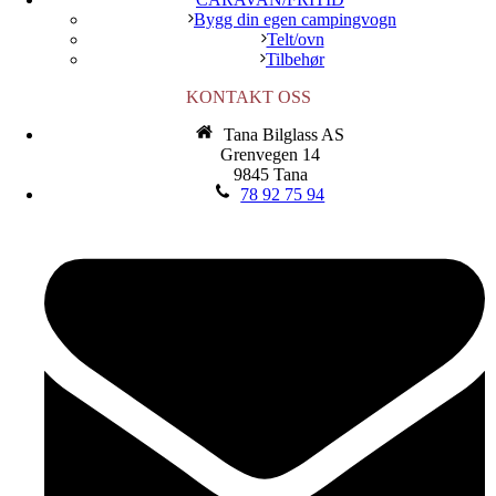
Bygg din egen campingvogn
Telt/ovn
Tilbehør
KONTAKT OSS
Tana Bilglass AS
Grenvegen 14
9845 Tana
78 92 75 94