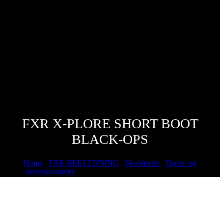
FXR X-PLORE SHORT BOOT
BLACK-OPS
Home
/
FXR-BEKLEDNING
/
Sko/støvler
/
Dame- og
herresko/støvler
/ FXR X-Plore Short Boot Black-Ops