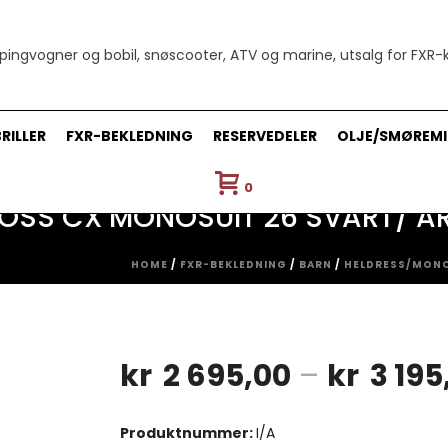
RILLER
FXR-BEKLEDNING
RESERVEDELER
OLJE/SMØREMI
0
ROSS CX MONOSUIT 26 SVART/ A
HOME
/
FXR-BEKLEDNING
/
BARN
/
HELDRESS/MONO
kr
2 695,00
–
kr
3 195
Produktnummer:
I/A