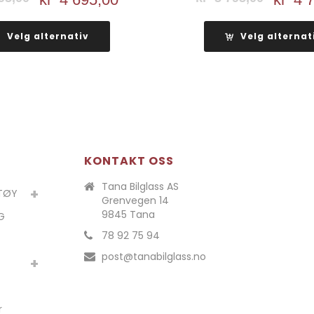
pris
pris
pris
var:
er:
var:
Velg alternativ
Velg alternat
kr 5
kr 4
kr 5
695,00.
695,00.
795,00
KONTAKT OSS
Tana Bilglass AS
ETØY
Grenvegen 14
9845 Tana
G
78 92 75 94
post@tanabilglass.no
r