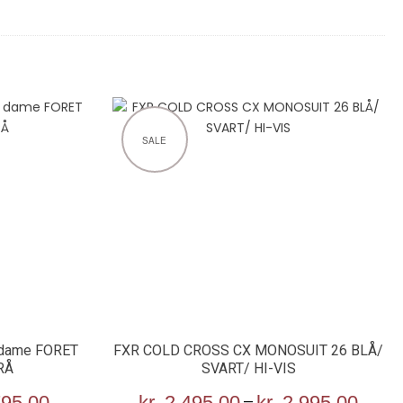
SALE
s dame FORET
FXR COLD CROSS CX MONOSUIT 26 BLÅ/
RÅ
SVART/ HI-VIS
nnelig
95,00
Nåværende
kr
2 495,00
–
kr
2 995,00
Pris