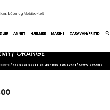
DLER
ANNET
HJELMER
MARINE
CARAVAN/FRITID
RMY/ ORANGE
SUITE
/ FXR COLD CROSS CX MONOSUIT 26 SVART/ ARMY/ ORANGE
Prisområde:
,00
kr 2