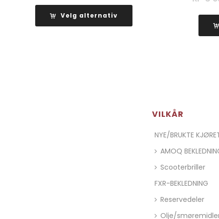
Velg alternativ
VILKÅR
NYE/BRUKTE KJØR
AMOQ BEKLEDNIN
Scooterbriller
FXR-BEKLEDNING
Reservedeler
Olje/smøremidle