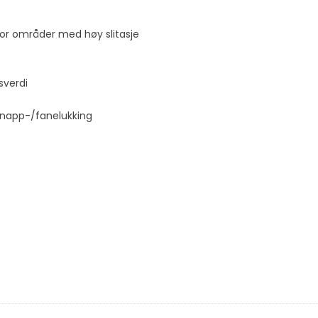
 for områder med høy slitasje
sverdi
kknapp-/fanelukking