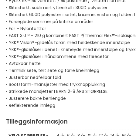
• HydrX 5K™ 5k vanntett / 5k pustende / vindtett laminat
• Slitesterkt, sublimert ytterskall i 300D polyester
• Slitesterk 600D polyester i setet, knærne, vristen og falden
• Forseglede sømmer på kritiske områder
• Fôr – Nylontaftfôr
• FAST 3.0™ – 210 g kombinert FAST™/Thermal Flex™-isolasjon
• YKK® Vislon®-glidelås foran med heldekkende innerstolpe
• YKK®-glidelåser i benet i knehøyde med innerstolpe og try
• YKK®-glidelåser i håndlommene med fleecefôr
• Avtakbar hette
• Termisk sete, tørt sete og tørre kneinnlegg
• Justerbar nedfellbar fald
• Bootstorm-mansjetter med trykknapplukking
• Strikkede mansjetter I BARN 2-8 ÅRS STØRRELSE.
• Justerere bakre benlengde
• Reflekterende innlegg
Tilleggsinformasjon
VELG STØRRELSE -
4 år, 6 år, 8 år, 10 år, 12 år, 14 år, 16 år