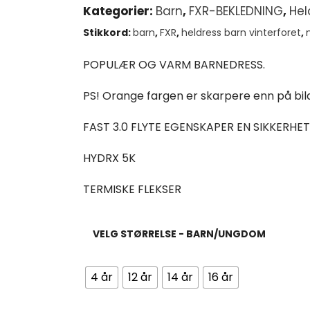
Kategorier:
Barn
,
FXR-BEKLEDNING
,
Hel
Stikkord:
barn
,
FXR
,
heldress barn vinterforet
,
POPULÆR OG VARM BARNEDRESS.
PS! Orange fargen er skarpere enn på bil
FAST 3.0 FLYTE EGENSKAPER EN SIKKERH
HYDRX 5K
TERMISKE FLEKSER
VELG STØRRELSE - BARN/UNGDOM
4 år
12 år
14 år
16 år