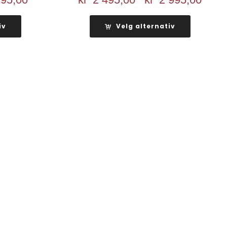
pris
kr 2
er:
495,
iv
Velg alternativ
kr 4
til
.
795,00.
kr 2
995,