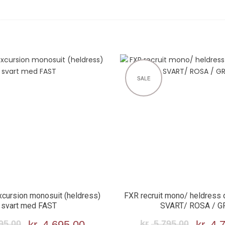
SALE
xcursion monosuit (heldress)
FXR recruit mono/ heldres
svart med FAST
SVART/ ROSA / G
95,00
Opprinnelig
kr
4 695,00
Nåværende
kr
5 795,00
Oppri
kr
4 7