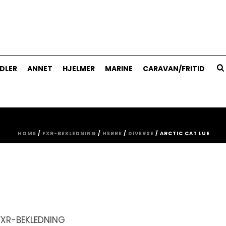
DLER
ANNET
HJELMER
MARINE
CARAVAN/FRITID
HOME
/
FXR-BEKLEDNING
/
HERRE
/
DIVERSE
/ ARCTIC CAT LUE
FXR-BEKLEDNING