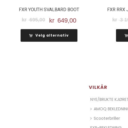
FXR YOUTH SVALBARD BOOT
FXR RRX 
kr
695,00
Opprinnelig
kr
649,00
Nåværende
kr
3 1
pris
pris
var:
er:
Velg alternativ
kr 695,00.
kr 649,00.
VILKÅR
NYE/BRUKTE KJØR
AMOQ BEKLEDNIN
Scooterbriller
FXR-BEKLEDNING