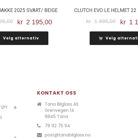
JAKKE 2025 SVART/ BEIGE
CLUTCH EVO LE HELMET 22
95,00
Opprinnelig
kr
2 195,00
Nåværende
kr
1 995,00
Oppri
kr
1 1
pris
pris
pris
var:
er:
var:
Velg alternativ
Velg alternat
kr 3
kr 2
kr 1
195,00.
195,00.
995,00
KONTAKT OSS
Tana Bilglass AS
ETØY
Grenvegen 14
9845 Tana
G
78 92 75 94
post@tanabilglass.no