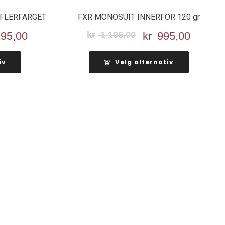
 FLERFARGET
FXR MONOSUIT INNERFOR 120 gr
nnelig
95,00
Nåværende
kr
1 195,00
Opprinnelig
kr
995,00
Nåvær
pris
pris
pris
er:
var:
er:
iv
Velg alternativ
kr 1
kr 1
kr 995,
.
195,00.
195,00.