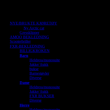
Handlekurv
NYE/BRUKTE KJØRETØY
Ny Arctic cat
Gressklipper
AMOQ BEKLEDNING
Scooterbriller
FXR-BEKLEDNING
BILLIGKROKEN
Barn
Heldress/monosuite
Jakke/ frakk
bukse
Barnestøvler
Diverse
Dame
Heldress/monosuite
Jakke/ frakk
FXR BUKSER
Diverse
Herre
Heldress/monosuite