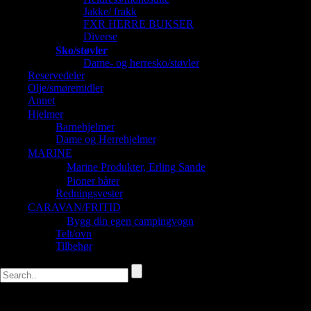
Jakke/ frakk
FXR HERRE BUKSER
Diverse
Sko/støvler
Dame- og herresko/støvler
Reservedeler
Olje/smøremidler
Annet
Hjelmer
Barnehjelmer
Dame og Herrehjelmer
MARINE
Marine Produkter, Erling Sande
Pioner båter
Redningsvester
CARAVAN/FRITID
Bygg din egen campingvogn
Telt/ovn
Tilbehør