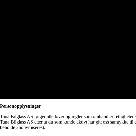
Personopplysninger
Tana Bilglass AS følger alle lover og regler som omhandler rettigheter
Tana Bilglass AS etter at du som kunde aktivt har gitt oss samtykke til det
beholde anonymiseres).