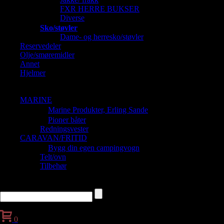
FXR HERRE BUKSER
Diverse
Sko/støvler
Dame- og herresko/støvler
Reservedeler
Olje/smøremidler
Annet
Hjelmer
Barnehjelmer
Dame og Herrehjelmer
MARINE
Marine Produkter, Erling Sande
Pioner båter
Redningsvester
CARAVAN/FRITID
Bygg din egen campingvogn
Telt/ovn
Tilbehør
0