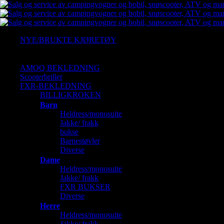
NYE/BRUKTE KJØRETØY
Ny Arctic cat
Gressklipper
AMOQ BEKLEDNING
Scooterbriller
FXR-BEKLEDNING
BILLIGKROKEN
Barn
Heldress/monosuite
Jakke/ frakk
bukse
Barnestøvler
Diverse
Dame
Heldress/monosuite
Jakke/ frakk
FXR BUKSER
Diverse
Herre
Heldress/monosuite
Jakke/ frakk