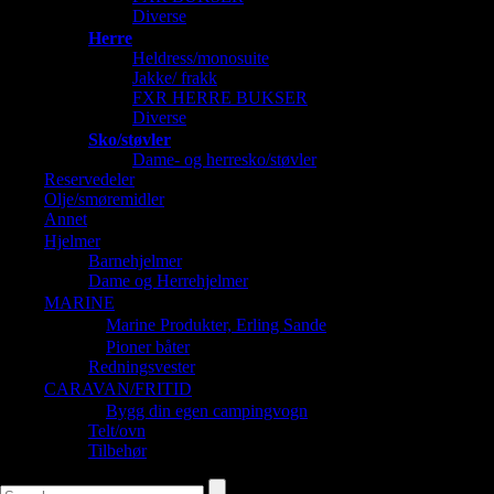
Diverse
Herre
Heldress/monosuite
Jakke/ frakk
FXR HERRE BUKSER
Diverse
Sko/støvler
Dame- og herresko/støvler
Reservedeler
Olje/smøremidler
Annet
Hjelmer
Barnehjelmer
Dame og Herrehjelmer
MARINE
Marine Produkter, Erling Sande
Pioner båter
Redningsvester
CARAVAN/FRITID
Bygg din egen campingvogn
Telt/ovn
Tilbehør