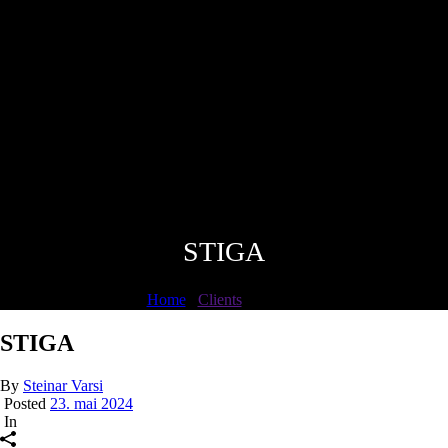
STIGA
Home
/
Clients
/ STIGA
STIGA
By
Steinar Varsi
Posted
23. mai 2024
In