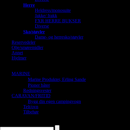
Herre
Heldress/monosuite
Jakke/ frakk
FXR HERRE BUKSER
Diverse
Sko/støvler
Dame- og herresko/støvler
Reservedeler
Olje/smøremidler
Annet
Hjelmer
Barnehjelmer
Dame og Herrehjelmer
MARINE
Marine Produkter, Erling Sande
Pioner båter
Redningsvester
CARAVAN/FRITID
Bygg din egen campingvogn
Telt/ovn
Tilbehør