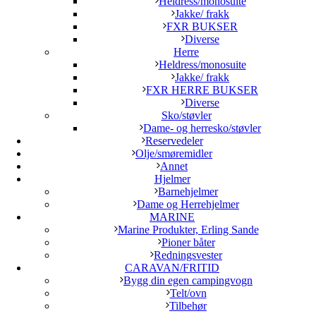
Heldress/monosuite
Jakke/ frakk
FXR BUKSER
Diverse
Herre
Heldress/monosuite
Jakke/ frakk
FXR HERRE BUKSER
Diverse
Sko/støvler
Dame- og herresko/støvler
Reservedeler
Olje/smøremidler
Annet
Hjelmer
Barnehjelmer
Dame og Herrehjelmer
MARINE
Marine Produkter, Erling Sande
Pioner båter
Redningsvester
CARAVAN/FRITID
Bygg din egen campingvogn
Telt/ovn
Tilbehør