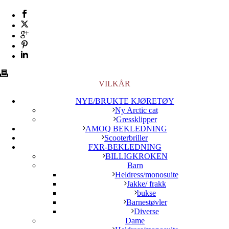
VILKÅR
NYE/BRUKTE KJØRETØY
Ny Arctic cat
Gressklipper
AMOQ BEKLEDNING
Scooterbriller
FXR-BEKLEDNING
BILLIGKROKEN
Barn
Heldress/monosuite
Jakke/ frakk
bukse
Barnestøvler
Diverse
Dame